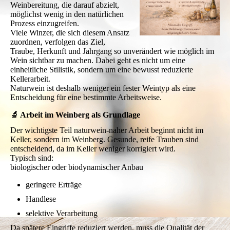
Weinbereitung, die darauf abzielt,
möglichst wenig in den natürlichen
Prozess einzugreifen.
Viele Winzer, die sich diesem Ansatz
zuordnen, verfolgen das Ziel,
Traube, Herkunft und Jahrgang so unverändert wie möglich im
Wein sichtbar zu machen. Dabei geht es nicht um eine
einheitliche Stilistik, sondern um eine bewusst reduzierte
Kellerarbeit.
Naturwein ist deshalb weniger ein fester Weintyp als eine
Entscheidung für eine bestimmte Arbeitsweise.
🔬 Arbeit im Weinberg als Grundlage
Der wichtigste Teil naturwein-naher Arbeit beginnt nicht im
Keller, sondern im Weinberg. Gesunde, reife Trauben sind
entscheidend, da im Keller weniger korrigiert wird.
Typisch sind:
biologischer oder biodynamischer Anbau
geringere Erträge
Handlese
selektive Verarbeitung
Da spätere Eingriffe reduziert werden, muss die Qualität der