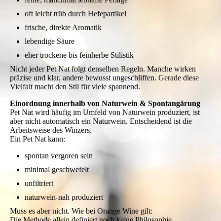
Stil und Ausdruck
Da Pet Nat meist spontan vergoren und mit minimalen
Eingriffen hergestellt wird, wirkt er häufig unmittelbarer und
weniger standardisiert als klassische Schaumweine.
Typisch sind:
feine, manchmal lebhafte Perlage
oft leicht trüb durch Hefepartikel
frische, direkte Aromatik
lebendige Säure
eher trockene bis feinherbe Stilistik
Nicht jeder Pet Nat folgt denselben Regeln. Manche wirken
präzise und klar, andere bewusst ungeschliffen. Gerade diese
Vielfalt macht den Stil für viele spannend.
Einordnung innerhalb von Naturwein & Spontangärung
Pet Nat wird häufig im Umfeld von Naturwein produziert, ist
aber nicht automatisch ein Naturwein. Entscheidend ist die
Arbeitsweise des Winzers.
Ein Pet Nat kann:
spontan vergoren sein