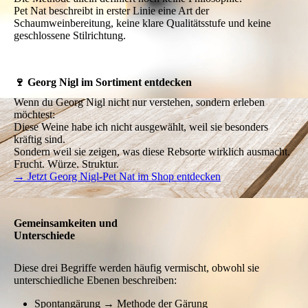
minimal geschwefelt
unfiltriert
naturwein-nah produziert
Muss es aber nicht. Wie bei Orange Wine gilt:
Die Methode allein definiert noch keine Philosophie.
Pet Nat beschreibt in erster Linie eine Art der
Schaumweinbereitung, keine klare Qualitätsstufe und keine
geschlossene Stilrichtung.
🍷 Georg Nigl im Sortiment entdecken
Wenn du Georg Nigl nicht nur verstehen, sondern erleben
möchtest:
Diese Weine habe ich nicht ausgewählt, weil sie besonders
kräftig sind.
Sondern weil sie zeigen, was diese Rebsorte wirklich ausmacht.
Frucht. Würze. Struktur.
→ Jetzt Georg Nigl-Pet Nat im Shop entdecken
Gemeinsamkeiten und