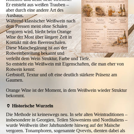
Er entsteht aus weißen Trauben –
aber durch eine andere Art des
Ausbaus.
Während klassischer Weißwein nach
dem Pressen meist ohne Schalen
vergoren wird, bleibt beim Orange
Wine der Most über längere Zeit in
Kontakt mit den Beerenschalen.
Diese Maischegärung ist aus der
Rotweinbereitung bekannt und
verleiht dem Wein Struktur, Farbe und Tiefe.
So entsteht ein Weißwein mit Eigenschaften, die man eher von
Rotwein kennt:
Gerbstoff, Textur und oft eine deutlich stärkere Präsenz am
Gaumen.
Orange Wine ist der Moment, in dem Weißwein wieder Struktur
bekommt.
🏺 Historische Wurzeln
Die Methode ist keineswegs neu. In sehr alten Weintraditionen –
insbesondere in Georgien, Teilen Sloweniens und Norditaliens –
wurde Weißwein über Jahrhunderte hinweg auf der Maische
vergoren. Tonamphoren, sogenannte Qvevris, dienten dabei als