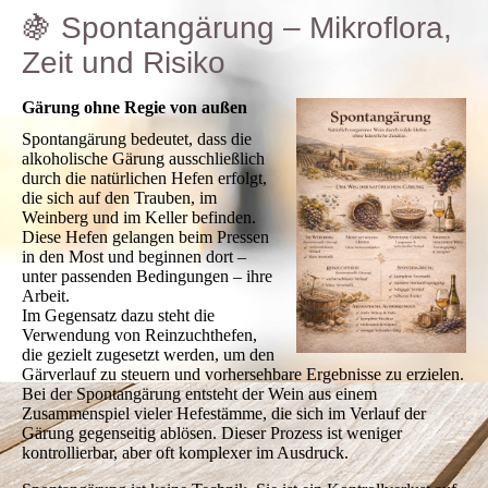
🍇 Spontangärung – Mikroflora,
Zeit und Risiko
Gärung ohne Regie von außen
Spontangärung bedeutet, dass die
alkoholische Gärung ausschließlich
durch die natürlichen Hefen erfolgt,
die sich auf den Trauben, im
Weinberg und im Keller befinden.
Diese Hefen gelangen beim Pressen
in den Most und beginnen dort –
unter passenden Bedingungen – ihre
Arbeit.
Im Gegensatz dazu steht die
Verwendung von Reinzuchthefen,
die gezielt zugesetzt werden, um den
Gärverlauf zu steuern und vorhersehbare Ergebnisse zu erzielen.
Bei der Spontangärung entsteht der Wein aus einem
Zusammenspiel vieler Hefestämme, die sich im Verlauf der
Gärung gegenseitig ablösen. Dieser Prozess ist weniger
kontrollierbar, aber oft komplexer im Ausdruck.