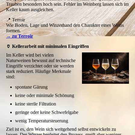
Trauben besonders hoch sein. Fehler im Weinberg lassen sich im
Keller kaum ausgleichen.
📍 Terroir
Wie Boden, Lage und Winzerhand den Charakter eines Weins
formen.
→ zu Terroir
🏺 Kellerarbeit mit minimalen Eingriffen
Im Keller wird bei vielen
Naturweinen bewusst auf technische
Eingriffe verzichtet oder sie werden
stark reduziert. Häufige Merkmale
sind:
spontane Gärung
keine oder minimale Schönung
keine sterile Filtration
geringe oder keine Schwefelgabe
wenig Temperatursteuerung
Ziel ist es, den Wein sich weitgehend selbst entwickeln zu
lassen. Der Winzer begleitet den Prozess, greift aber weniger