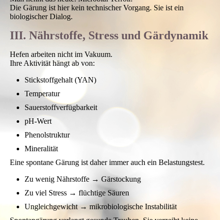
Spontangärung ist deshalb:
weniger linear
weniger vorhersehbar
aber komplexer
Der Wein entwickelt keine standardisierte Aromatik.
Er entwickelt eine mikrobielle Signatur.
Man nennt das heute: Microbial Terroir.
Die Gärung ist hier kein technischer Vorgang. Sie ist ein
biologischer Dialog.
III. Nährstoffe, Stress und Gärdynamik
Hefen arbeiten nicht im Vakuum.
Ihre Aktivität hängt ab von:
Stickstoffgehalt (YAN)
Temperatur
Sauerstoffverfügbarkeit
pH-Wert