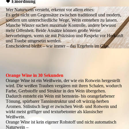
🔶 Einordnung
Wer Naturwein versteht, erkennt vor allem eines:
Es geht nicht um Gegensätze zwischen traditionell und modern,
sondern um unterschiedliche Wege, Wein entstehen zu lassen.
Manche Winzer suchen maximale Kontrolle, andere bewusst
mehr Offenheit. Beide Ansätze können große Weine
hervorbringen, wenn sie mit Präzision und Respekt vor Herkunft
und Traube umgesetzt werden.
Entscheidend bleibt – wie immer – das Ergebnis im Glas.
Orange Wine in 30 Sekunden
Orange Wine ist ein Weißwein, der wie ein Rotwein hergestellt
wird. Die weißen Trauben vergären mit ihren Schalen, wodurch
Farbe, Gerbstoffe und Struktur in den Wein übergehen.
Dadurch entsteht ein Wein mit bernstein- bis orangefarbener
Tönung, spürbarer Tanninstruktur und oft würzig-herben
Aromen. Stilistisch liegt er zwischen Weiß- und Rotwein und
wirkt meist griffiger und texturbetonter als klassischer
Weißwein.
Orange Wine ist kein eigener Rohstoff und nicht automatisch
Naturwein –