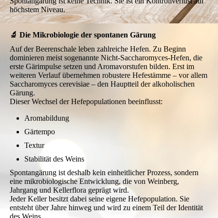
Spontangärung ist keine Technik. Sie ist ein Kontrollverlust auf
höchstem Niveau.
🔬 Die Mikrobiologie der spontanen Gärung
Auf der Beerenschale leben zahlreiche Hefen. Zu Beginn
dominieren meist sogenannte Nicht-Saccharomyces-Hefen, die
erste Gärimpulse setzen und Aromavorstufen bilden. Erst im
weiteren Verlauf übernehmen robustere Hefestämme – vor allem
Saccharomyces cerevisiae – den Hauptteil der alkoholischen
Gärung.
Dieser Wechsel der Hefepopulationen beeinflusst:
Aromabildung
Gärtempo
Textur
Stabilität des Weins
Spontangärung ist deshalb kein einheitlicher Prozess, sondern
eine mikrobiologische Entwicklung, die von Weinberg,
Jahrgang und Kellerflora geprägt wird.
Jeder Keller besitzt dabei seine eigene Hefepopulation. Sie
entsteht über Jahre hinweg und wird zu einem Teil der Identität
des Weins.