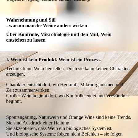
Weine aus spontaner Gärung, naturwein-naher Produktion oder
mit Maischekontakt fordern oft mehr Aufmerksamkeit. Sie
wirken manchmal weniger glatt, manchmal direkter und
unmittelbarer. Gerade darin liegt für viele ihre Faszination.
Doch wie bei jedem Wein entscheidet nicht die Methode allein,
sondern das Ergebnis im Glas. Herkunft, Rebsorte, Handwerk
und Balance bleiben die eigentlichen Maßstäbe.
Wer beginnt, diese Weine ohne Erwartungshaltung zu probieren,
entdeckt eine zusätzliche Facette der Weinwelt – nicht als
Gegenbewegung, sondern als Erweiterung.
Wahrnehmung und Stil
- warum manche Weine anders wirken
Über Kontrolle, Mikrobiologie und den Mut, Wein
entstehen zu lassen
I. Wein ist kein Produkt. Wein ist ein Prozess.
Technik kann Wein herstellen. Doch sie kann keinen Charakter
erzeugen.