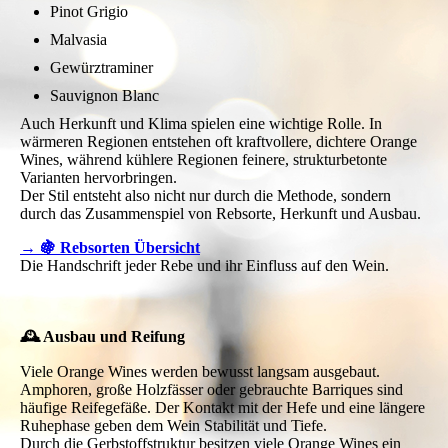
Pinot Grigio
Malvasia
Gewürztraminer
Sauvignon Blanc
Auch Herkunft und Klima spielen eine wichtige Rolle. In
wärmeren Regionen entstehen oft kraftvollere, dichtere Orange
Wines, während kühlere Regionen feinere, strukturbetonte
Varianten hervorbringen.
Der Stil entsteht also nicht nur durch die Methode, sondern
durch das Zusammenspiel von Rebsorte, Herkunft und Ausbau.
→ 🍇 Rebsorten Übersicht
Die Handschrift jeder Rebe und ihr Einfluss auf den Wein.
🕰 Ausbau und Reifung
Viele Orange Wines werden bewusst langsam ausgebaut.
Amphoren, große Holzfässer oder gebrauchte Barriques sind
häufige Reifegefäße. Der Kontakt mit der Hefe und eine längere
Ruhephase geben dem Wein Stabilität und Tiefe.
Durch die Gerbstoffstruktur besitzen viele Orange Wines ein