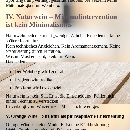
Phenolstruktur
Mineralität
Eine spontane Gärung ist daher immer auch ein Belastungstest.
Zu wenig Nährstoffe → Gärstockung
Zu viel Stress → flüchtige Säuren
Ungleichgewicht → mikrobiologische Instabilität
Spontangärung verlangt gesunde Trauben. Sie verzeiht keine
Mittelmäßigkeit im Weinberg.
IV. Naturwein – Minimalintervention
ist kein Minimalismus
Naturwein bedeutet nicht „weniger Arbeit“. Er bedeutet: keine
spätere Korrektur.
Kein technisches Angleichen. Kein Aromamanagement. Keine
Stabilisierung durch Filtration.
Was im Most entsteht, bleibt im Wein.
Das bedeutet:
Der Weinberg wird zentral.