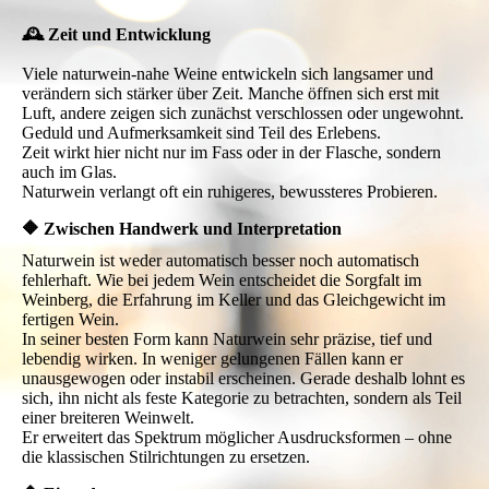
🕰 Zeit und Entwicklung
Viele naturwein-nahe Weine entwickeln sich langsamer und
verändern sich stärker über Zeit. Manche öffnen sich erst mit
Luft, andere zeigen sich zunächst verschlossen oder ungewohnt.
Geduld und Aufmerksamkeit sind Teil des Erlebens.
Zeit wirkt hier nicht nur im Fass oder in der Flasche, sondern
auch im Glas.
Naturwein verlangt oft ein ruhigeres, bewussteres Probieren.
🔶 Zwischen Handwerk und Interpretation
Naturwein ist weder automatisch besser noch automatisch
fehlerhaft. Wie bei jedem Wein entscheidet die Sorgfalt im
Weinberg, die Erfahrung im Keller und das Gleichgewicht im
fertigen Wein.
In seiner besten Form kann Naturwein sehr präzise, tief und
lebendig wirken. In weniger gelungenen Fällen kann er
unausgewogen oder instabil erscheinen. Gerade deshalb lohnt es
sich, ihn nicht als feste Kategorie zu betrachten, sondern als Teil
einer breiteren Weinwelt.
Er erweitert das Spektrum möglicher Ausdrucksformen – ohne
die klassischen Stilrichtungen zu ersetzen.