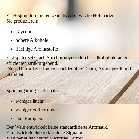
Nicht-Saccharomyces-Hefen
Saccharomyces cerevisiae
Milchsäurebakterien
Essigsäurebakterien
Schimmelsporen
Umweltmikroflora
Zu Beginn dominieren oxidative, schwache Hefenarten.
Sie produzieren:
Glycerin
höhere Alkohole
flüchtige Aromastoffe
Erst später setzt sich Saccharomyces durch – alkoholtoleranter,
effizienter, strukturgebend.
Diese Hefesukzession entscheidet über Textur, Aromaprofil und
Stabilität.