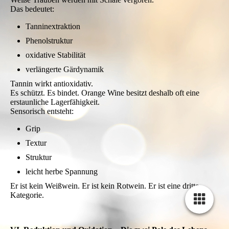
Hygiene wird radikal.
Präzision wird existenziell.
Naturwein ist kein Stil. Er ist die Entscheidung, Fehler nicht
hinter Technik zu verstecken.
Er verlangt vom Winzer mehr Mut – nicht weniger.
V. Orange Wine – Struktur als philosophische Entscheidung
Orange Wine ist keine Mode. Er ist eine Rückbesinnung.
Weiße Trauben werden mit Schale vergoren.
Das bedeutet:
Tanninextraktion
Phenolstruktur
oxidative Stabilität
verlängerte Gärdynamik
Tannin wirkt antioxidativ.
Es schützt. Es bindet. Orange Wine besitzt deshalb oft eine
erstaunliche Lagerfähigkeit.
Sensorisch entsteht:
Grip