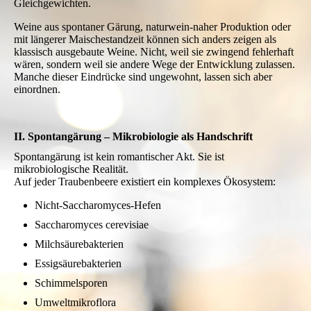
Charakter entsteht dort, wo Herkunft, Mikroorganismen und
Zeit zusammenwirken.
Großer Wein beginnt dort, wo Kontrolle endet und Verständnis
beginnt.
Spontangärung, Naturwein und Orange Wine sind keine Trends.
Sie sind Ausdruck einer Haltung.
Sie akzeptieren, dass Wein ein biologisches System ist.
Und biologische Systeme folgen nicht Befehlen – sie folgen
Gleichgewichten.
Weine aus spontaner Gärung, naturwein-naher Produktion oder
mit längerer Maischestandzeit können sich anders zeigen als
klassisch ausgebaute Weine. Nicht, weil sie zwingend fehlerhaft
wären, sondern weil sie andere Wege der Entwicklung zulassen.
Manche dieser Eindrücke sind ungewohnt, lassen sich aber
einordnen.
II. Spontangärung – Mikrobiologie als Handschrift
Spontangärung ist kein romantischer Akt. Sie ist
mikrobiologische Realität.
Auf jeder Traubenbeere existiert ein komplexes Ökosystem: