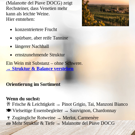
(Malanotte del Piave DOCG) zeigt
Rechsteiner, dass Venetien mehr
kann als leichte Weine.
Hier entstehen:
konzentriertere Frucht
spürbare, aber reife Tannine
längerer Nachhall
ernstzunehmende Struktur
Ein Wein mit Substanz – ohne Schwere.
→ Struktur & Balance verstehen
Orientierung im Sortiment
Wenn du suchst:
🥂 Frische & Leichtigkeit → Pinot Grigio, Tai, Manzoni Bianco
🍽 Vielseitige Essensbegleiter → Sauvignon, Chardonnay
🍷 Zugängliche Rotweine → Merlot, Carmenère
🧱 Mehr Struktur & Tiefe → Malanotte del Piave DOCG