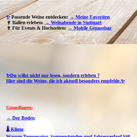
✨
Passende Weine entdecken:
→ Meine Favoriten
🍷 Italien erleben:
→ Weinabende in Stuttgart
🍷 Für Events & Hochzeiten:
→ Mobile Genussbar
✨Du willst nicht nur lesen, sondern erleben ?
Hier sind die Weine, die ich aktuell besonders empfehle.✨
Grundlagen:
→ Der Boden
🌡️ Klima
Warum Temperatur, Sonnenstunden und Jahresverlauf Stil