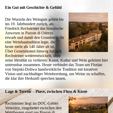
Ein Gut mit Geschichte & Gefühl
Die Wurzeln des Weinguts gehen bis
ins 19. Jahrhundert zurück, als
Friedrich Rechsteiner das historische
Anwesen in Piavon di Oderzo
erwarb und damit den Grundstein für
eine Weinbautradition legte, die
heute mehr als 140 Jahre alt ist.
Über Generationen hinweg hat sich
Rechsteiner weiterentwickelt, ohne
seine Identität zu verlieren: Kunst, Kultur und Wein gehören hier
untrennbar zusammen. Heute verbindet das Team um Florian
von Stepski-Doliwa handwerkliche Tradition mit kreativer
Vision und nachhaltiger Weinbereitung, um Weine zu schaffen,
die klar ihre Herkunft sprechen lassen.
Lage & Terroir – Piave, zwischen Fluss & Küste
Rechsteiner liegt im DOC-Gebiet
Venezien, eingebettet zwischen den
Weinbergen rund um Piavon di