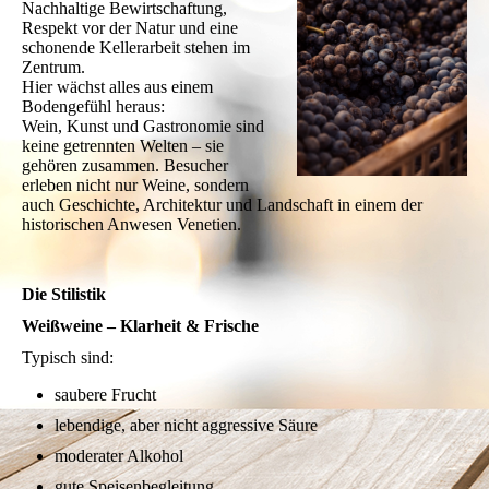
Nachhaltige Bewirtschaftung,
Respekt vor der Natur und eine
schonende Kellerarbeit stehen im
Zentrum.
Hier wächst alles aus einem
Bodengefühl heraus:
Wein, Kunst und Gastronomie sind
keine getrennten Welten – sie
gehören zusammen. Besucher
erleben nicht nur Weine, sondern
auch Geschichte, Architektur und Landschaft in einem der
historischen Anwesen Venetien.
Die Stilistik
Weißweine – Klarheit & Frische
Typisch sind:
saubere Frucht
lebendige, aber nicht aggressive Säure
moderater Alkohol
gute Speisenbegleitung